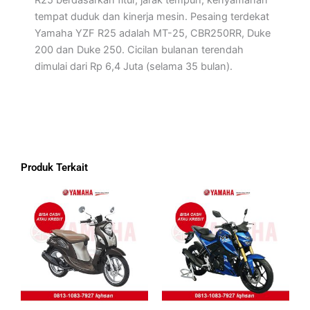
R25 berdasarkan fitur, jarak tempuh, kenyamanan
tempat duduk dan kinerja mesin. Pesaing terdekat
Yamaha YZF R25 adalah MT-25, CBR250RR, Duke
200 dan Duke 250. Cicilan bulanan terendah
dimulai dari Rp 6,4 Juta (selama 35 bulan).
Produk Terkait
Rentang
Produk
harga:
ini
Rp20,850,000
memiliki
hingga
Rp21,900,000
beberapa
varian.
Pilihan
ini
dapat