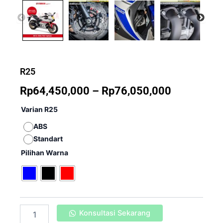
R25
Rentang
Rp
64,450,000
–
Rp
76,050,000
harga:
Kuantitas
Varian R25
R25
Rp64,450,
ABS
Standart
hingga
Pilihan Warna
Rp76,050,
Konsultasi Sekarang